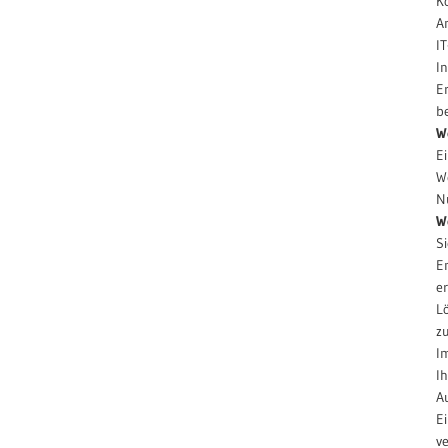
K
A
IT
I
E
b
W
Ei
W
N
W
S
E
e
L
z
I
I
A
E
v