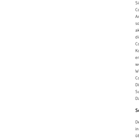
S
C
A
s
ak
d
C
K
e
w
W
C
Di
S
D
S
D
i
üb