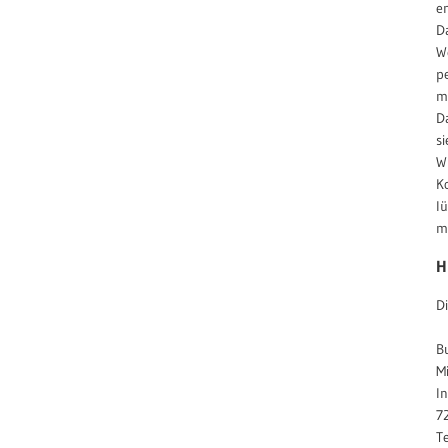
e
D
W
p
m
D
s
W
K
l
m
H
Di
B
M
I
7
T