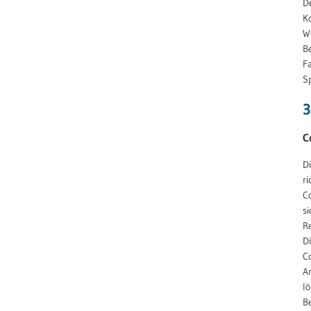
D
K
W
Be
F
S
3
C
D
r
C
s
R
D
C
A
l
B