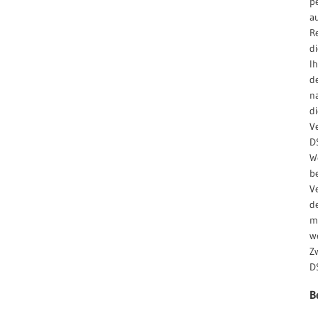
p
a
R
d
I
d
n
d
V
D
W
b
V
de
m
w
Z
D
B