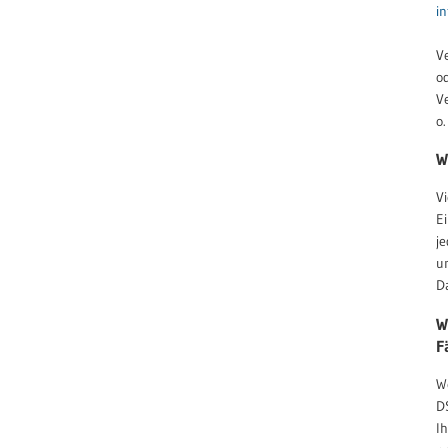
i
Ve
o
V
o.
W
V
Ei
je
u
D
W
F
W
D
I