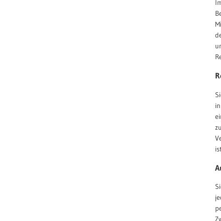
I
B
M
d
u
R
R
S
in
e
z
V
is
A
S
j
p
Z