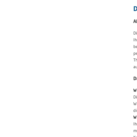
D
A
D
I
b
p
T
a
D
W
D
W
d
W
I
mi