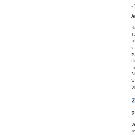
„
A
B
a
s
e
z
d
I
S
W
D
2
D
D
s